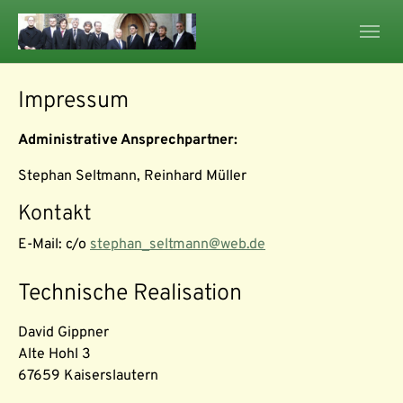
Skip to main navigation
Skip to main content
Skip to page footer
Impressum
Administrative Ansprechpartner:
Stephan Seltmann, Reinhard Müller
Kontakt
E-Mail: c/o
stephan_seltmann@web.de
Technische Realisation
David Gippner
Alte Hohl 3
67659 Kaiserslautern